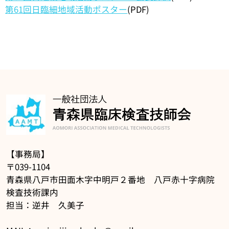
第61回日臨細地域活動ポスター
(PDF)
【事務局】
〒039-1104
青森県八戸市田面木字中明戸２番地 八戸赤十字病院
検査技術課内
担当：逆井 久美子