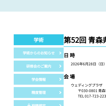
第52回 青
学術
学術からのお知らせ
日 時
2026年6月28日（日）
研修会のご案内
会 場
学会情報
ウェディングプラザ 
〒030-0801 青森市
精度管理
TEL 017-723-223
投稿規定