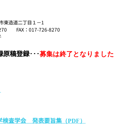
市東造道二丁目１－1
0 FAX：017-726-8270
子
録原稿登録
･･･
募集は終了となりました
）
医学検査学会 発表要旨集
（PDF）