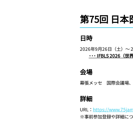
第75回 日
日時
2026年9月26日（土）～ 
･･･ IFBLS 20
会場
幕張メッセ 国際会議場、
詳細
URL：
https://www.75jam
※事前参加登録や詳細に